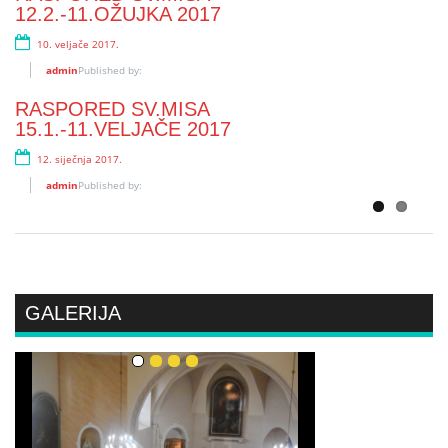
19. listopada 2016.
12.2.-11.OŽUJKA 2017
admin
Published by:
10. veljače 2017.
RASPORED SVETIH MISA 18.9.–
admin
Published by:
15.10.2016.
RASPORED SV.MISA
19. rujna 2016.
15.1.-11.VELJAČE 2017
admin
Published by:
12. siječnja 2017.
admin
Published by:
GALERIJA