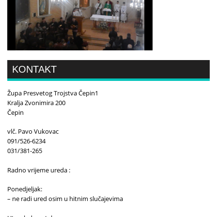
KONTAKT
Župa Presvetog Trojstva Čepin1
Kralja Zvonimira 200
Čepin
vlč. Pavo Vukovac
091/526-6234
031/381-265
Radno vrijeme ureda :
Ponedjeljak:
– ne radi ured osim u hitnim slučajevima