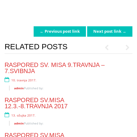
← Previous post link
Next post link →
POST NAVIGATION
RELATED POSTS
Previous
Next
RASPORED SV. MISA 9.TRAVNJA –
RASPORED SV.MISA
7.SVIBNJA
11.12.2016.-7.SIJEČNJA 2017.
10. travnja 2017.
15. prosinca 2016.
admin
admin
Published by:
Published by:
RASPORED SV.MISA
RASPORED MISA 13.11.-10.12.2016.
12.3.-8.TRAVNJA 2017
14. studenoga 2016.
13. ožujka 2017.
admin
Published by:
admin
Published by:
RASPORED MISA 16.10.-12.11.2016.
RASPORED SV.MISA