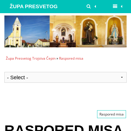
ŽUPA PRESVETOG
TROJSTVA ČEPIN
Župa Presvetog Trojstva Čepin
»
Raspored misa
Raspored misa
RASPORED MISA