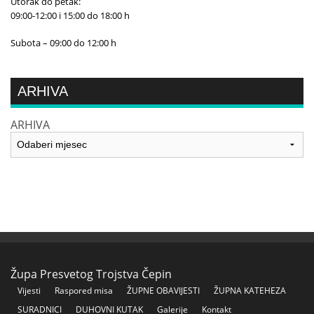
Utorak do petak:
09:00-12:00 i 15:00 do 18:00 h
Subota – 09:00 do 12:00 h
ARHIVA
ARHIVA
Župa Presvetog Trojstva Čepin
Vijesti
Raspored misa
ŽUPNE OBAVIJESTI
ŽUPNA KATEHEZA
SURADNICI
DUHOVNI KUTAK
Galerije
Kontakt